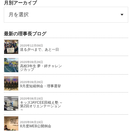
月別アーカイブ
最新の理事長ブログ
2020年12月09日
送る夕べまで、あと一日
2020年09月28日
高校3年生 夢・絆チャレン
ジカップ
2020年09月28日
9月度短縮例会・理事選挙
2020年08月19日
キッズJAYCEE田植え塾 ～
第2回オリエンテーション
～
2020年08月19日
8月度WEB公開例会