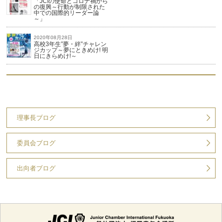
「JCIの使命とコロナ禍から
の復興～行動が制限された
中での国際的リーダー論
～」
2020年08月28日
高校3年生”夢・絆”チャレン
ジカップ～夢にときめけ! 明
日にきらめけ!～
理事長ブログ
委員会ブログ
出向者ブログ