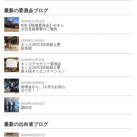
最新の委員会ブログ
2020年11月12日
#28【研修委員会】やすら
ぎ荘支援事業のご報告
2020年11月03日
キッズJAYCEE田植え塾
延長戦
2020年11月01日
キッズアカデミー委員会
キッズJAYCEE田植え塾
第４回オリエンテーション
2020年10月30日
迷球会から、11月のお知ら
せです！！
2020年10月21日
調印式
最新の出向者ブログ
2020年02月27日