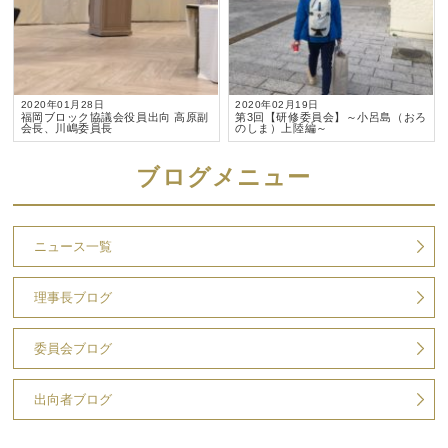
2020年01月28日
2020年02月19日
福岡ブロック協議会役員出向 高原副
第3回【研修委員会】～小呂島（おろ
会長、川嶋委員長
のしま）上陸編～
ブログメニュー
ニュース一覧
理事長ブログ
委員会ブログ
出向者ブログ