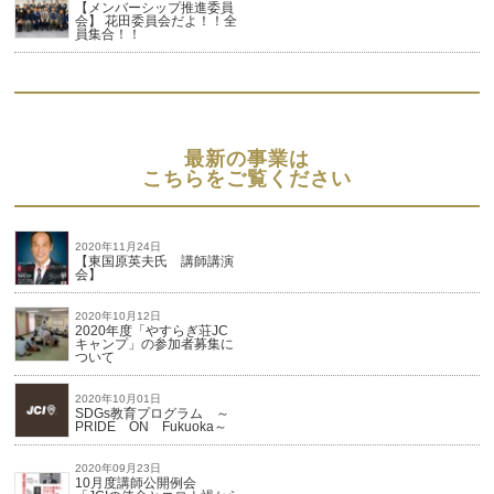
【メンバーシップ推進委員
会】 花田委員会だよ！！全
員集合！！
最新の事業は
こちらをご覧ください
2020年11月24日
【東国原英夫氏 講師講演
会】
2020年10月12日
2020年度「やすらぎ荘JC
キャンプ」の参加者募集に
ついて
2020年10月01日
SDGs教育プログラム ～
PRIDE ON Fukuoka～
2020年09月23日
10月度講師公開例会